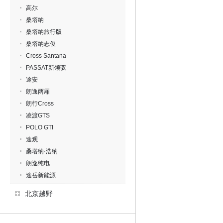
高尔
桑塔纳
桑塔纳旅行版
桑塔纳志俊
Cross Santana
PASSAT新领驭
途安
朗逸两厢
朗行Cross
凌渡GTS
POLO GTI
途观
桑塔纳·浩纳
朗逸纯电
途岳新能源
北京越野