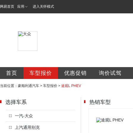
网易首页
应用
进入关怀模式
北京豪顺利通汽车
首页
车型报价
优惠促销
询价试驾
当前位置：
豪顺利通汽车
>
车型报价
>
途观L PHEV
选择车系
热销车型
一汽-大众
上汽通用别克