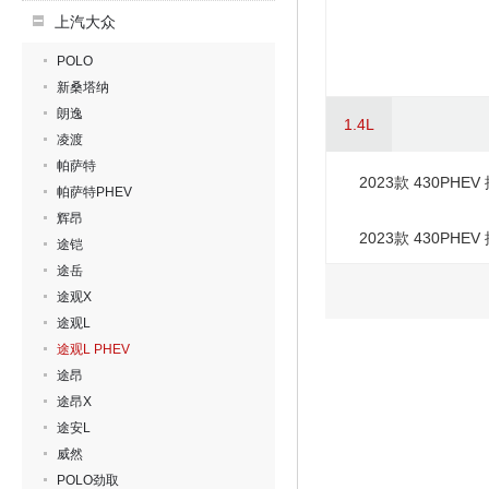
上汽大众
POLO
新桑塔纳
朗逸
1.4L
凌渡
帕萨特
2023款 430PH
帕萨特PHEV
辉昂
2023款 430PH
途铠
途岳
途观X
途观L
途观L PHEV
途昂
途昂X
途安L
威然
POLO劲取