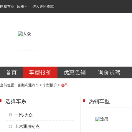
网易首页
应用
进入关怀模式
北京豪顺利通汽车
首页
车型报价
优惠促销
询价试驾
当前位置：
豪顺利通汽车
>
车型报价
>
途昂
选择车系
热销车型
一汽-大众
上汽通用别克