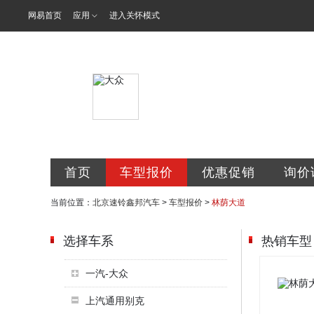
网易首页
应用
进入关怀模式
北京速铃鑫邦
首页
车型报价
优惠促销
询价
当前位置：
北京速铃鑫邦汽车
>
车型报价
>
林荫大道
选择车系
热销车型
一汽-大众
上汽通用别克