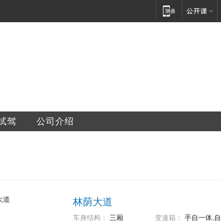
汽车销售服务有限公司
试驾
公司介绍
林荫大道
车身结构：
三厢
变速箱：
手自一体,