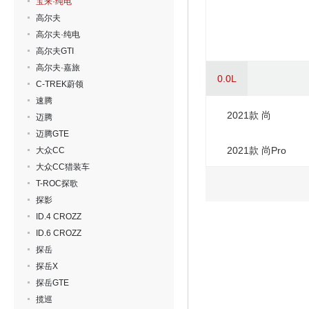
宝来·纯电
高尔夫
高尔夫·纯电
高尔夫GTI
高尔夫·嘉旅
0.0L
C-TREK蔚领
速腾
2021款 尚
迈腾
迈腾GTE
2021款 尚Pro
大众CC
大众CC猎装车
T-ROC探歌
探影
ID.4 CROZZ
ID.6 CROZZ
探岳
探岳X
探岳GTE
揽巡