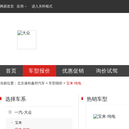
网易首页
应用
进入关怀模式
北京速铃鑫邦汽车
首页
车型报价
优惠促销
询价试驾
当前位置：
北京速铃鑫邦汽车
>
车型报价
>
宝来·纯电
选择车系
热销车型
一汽-大众
宝来