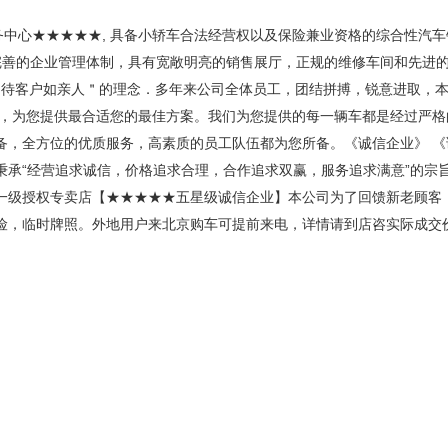
务中心★★★★★, 具备小轿车合法经营权以及保险兼业资格的综合性汽车
有完善的企业管理体制，具有宽敞明亮的销售展厅，正规的维修车间和先进
誉如生命，待客户如亲人＂的理念．多年来公司全体员工，团结拼搏，锐意进
，为您提供最合适您的最佳方案。我们为您提供的每一辆车都是经过严格
备，全方位的优质服务，高素质的员工队伍都为您所备。《诚信企业》 《
秉承“经营追求诚信，价格追求合理，合作追求双赢，服务追求满意”的宗
一级授权专卖店【★★★★★五星级诚信企业】本公司为了回馈新老顾客
险，临时牌照。外地用户来北京购车可提前来电，详情请到店咨实际成交