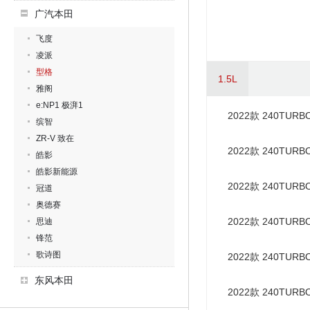
广汽本田
飞度
凌派
型格
1.5L
雅阁
e:NP1 极湃1
2022款 240TUR
缤智
ZR-V 致在
2022款 240TUR
皓影
皓影新能源
2022款 240TUR
冠道
奥德赛
2022款 240TUR
思迪
锋范
歌诗图
2022款 240TUR
东风本田
2022款 240TUR