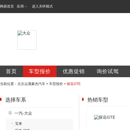
网易首页
应用
进入关怀模式
北京运通豪杰汽车
首页
车型报价
优惠促销
询价试驾
当前位置：
北京运通豪杰汽车
>
车型报价
>
探岳GTE
选择车系
热销车型
一汽-大众
宝来