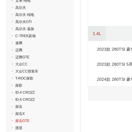
宝来·纯电
高尔夫
高尔夫·纯电
高尔夫GTI
高尔夫·嘉旅
1.4L
C-TREK蔚领
速腾
2023款 280TSI 
迈腾
迈腾GTE
2023款 280TSI
大众CC
大众CC猎装车
T-ROC探歌
2024款 280TSI 
探影
ID.4 CROZZ
ID.6 CROZZ
探岳
探岳X
探岳GTE
揽巡