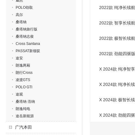
威然
2022款 纯净长续
POLO劲取
高尔
桑塔纳
2022款 智享长续
桑塔纳旅行版
桑塔纳志俊
2022款 极智长续
Cross Santana
PASSAT新领驭
2022款 劲能四驱
途安
朗逸两厢
X 2024款 纯净智
朗行Cross
凌渡GTS
X 2024款 纯净长
POLO GTI
途观
X 2024款 极智长
桑塔纳·浩纳
朗逸纯电
X 2024款 劲能四
途岳新能源
广汽本田