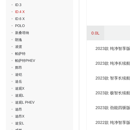
ID.3
ID.4 X
ID.6 X
POLO
新桑塔纳
0.0L
朗逸
凌渡
2023款 纯净智享
帕萨特
帕萨特PHEV
2023款 纯净长续
辉昂
途铠
2023款 智享长续
途岳
途观X
2023款 极智长续
途观L
途观L PHEV
2023款 劲能四驱
途昂
途昂X
2022款 纯净智享
途安L