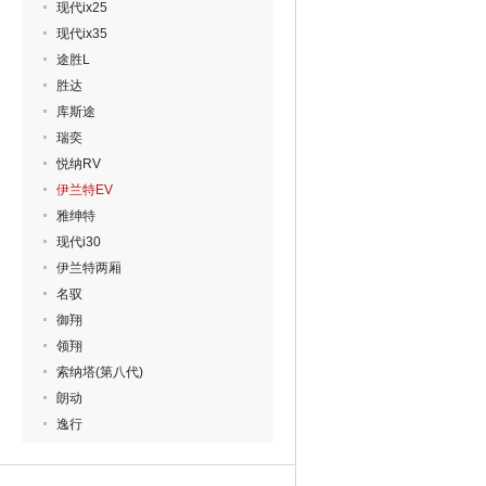
现代ix25
现代ix35
途胜L
胜达
库斯途
瑞奕
悦纳RV
伊兰特EV
雅绅特
现代i30
伊兰特两厢
名驭
御翔
领翔
索纳塔(第八代)
朗动
逸行