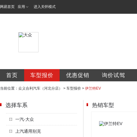
网易首页
应用
进入关怀模式
北京众义合利汽车
首页
车型报价
优惠促销
询价试驾
当前位置：
众义合利汽车（河北分店）
>
车型报价
>
伊兰特EV
选择车系
热销车型
一汽-大众
上汽通用别克