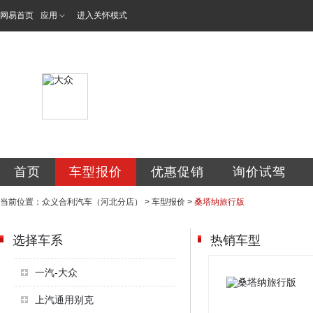
网易首页
应用
进入关怀模式
北京众义合利汽车
首页
车型报价
优惠促销
询价试驾
当前位置：
众义合利汽车（河北分店）
>
车型报价
>
桑塔纳旅行版
选择车系
热销车型
一汽-大众
上汽通用别克