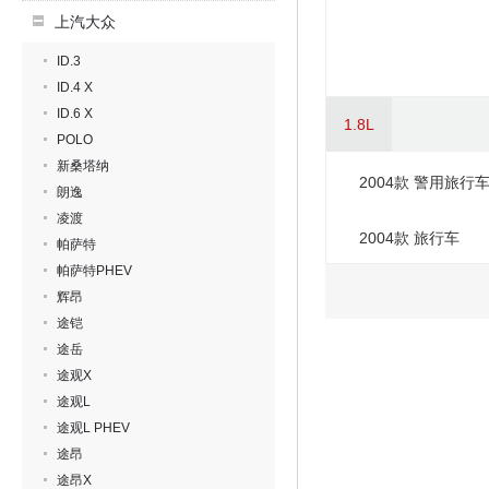
上汽大众
ID.3
ID.4 X
ID.6 X
1.8L
POLO
新桑塔纳
2004款 警用旅行
朗逸
凌渡
2004款 旅行车
帕萨特
帕萨特PHEV
辉昂
途铠
途岳
途观X
途观L
途观L PHEV
途昂
途昂X