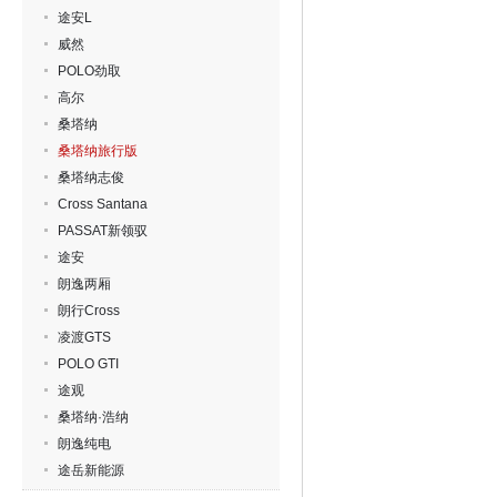
途安L
威然
POLO劲取
高尔
桑塔纳
桑塔纳旅行版
桑塔纳志俊
Cross Santana
PASSAT新领驭
途安
朗逸两厢
朗行Cross
凌渡GTS
POLO GTI
途观
桑塔纳·浩纳
朗逸纯电
途岳新能源