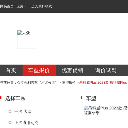
网易首页
应用
进入关怀模式
北京众义合利汽车
首页
车型报价
优惠促销
询价试驾
当前位置：
众义合利汽车（河北分店）
>
车型报价
>
昂科威Plus 2023款 昂科威Plu
选择车系
车型
一汽-大众
上汽通用别克