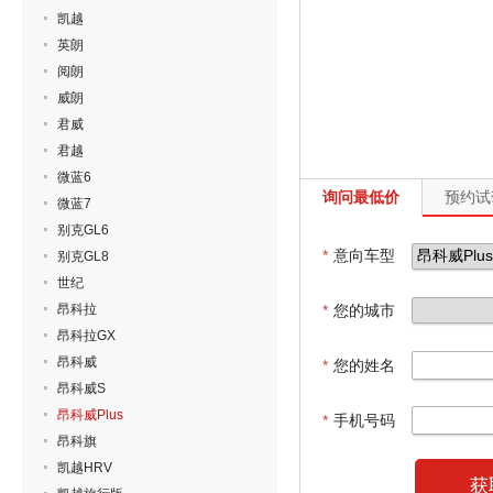
凯越
英朗
阅朗
威朗
君威
君越
微蓝6
询问最低价
预约试
微蓝7
别克GL6
*
意向车型
别克GL8
世纪
昂科拉
*
您的城市
昂科拉GX
昂科威
*
您的姓名
昂科威S
昂科威Plus
*
手机号码
昂科旗
凯越HRV
获