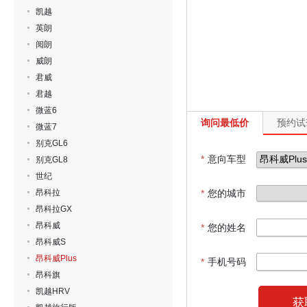
凯越
英朗
阅朗
威朗
君威
君越
微蓝6
询问最低价
预约试
微蓝7
别克GL6
*
意向车型
别克GL8
世纪
昂科拉
*
您的城市
昂科拉GX
昂科威
*
您的姓名
昂科威S
昂科威Plus
*
手机号码
昂科旗
凯越HRV
获